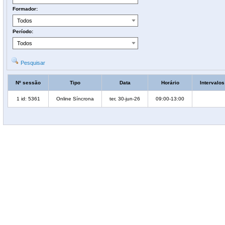
Formador:
Período:
Pesquisar
Nº sessão
Tipo
Data
Horário
Intervalos
1 id: 5361
Online Síncrona
ter, 30-jun-26
09:00-13:00