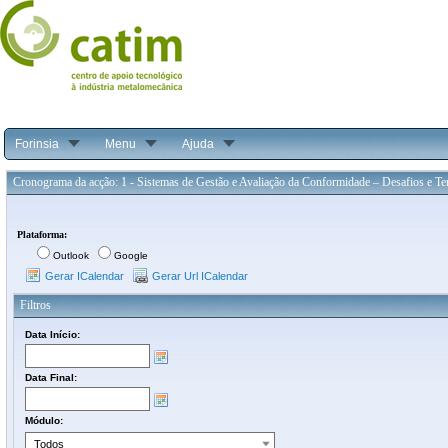
Forinsia
Menu
Ajuda
Cronograma da acção: 1 - Sistemas de Gestão e Avaliação da Conformidade – Desafios e Ten
Plataforma:
Outlook
Google
Gerar ICalendar
Gerar Url ICalendar
Filtros
Data Início:
Data Final:
Módulo: